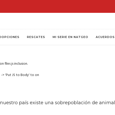
¡Seguime en YouTube!
DOPCIONES
RESCATES
MI SERIE EN NATGEO
ACUERDOS
 files js inclusion.
 -> 'Put JS to Body' to on
nuestro país existe una sobrepoblación de animal