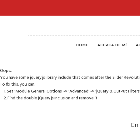
HOME
ACERCA DE MÍ
A
Oops...
You have some jquery.js library include that comes after the Slider Revolution
To fix this, you can:
1. Set 'Module General Options' -> 'Advanced' -> 'jQuery & OutPut Filters'
2. Find the double jQuery.js inclusion and remove it
En 